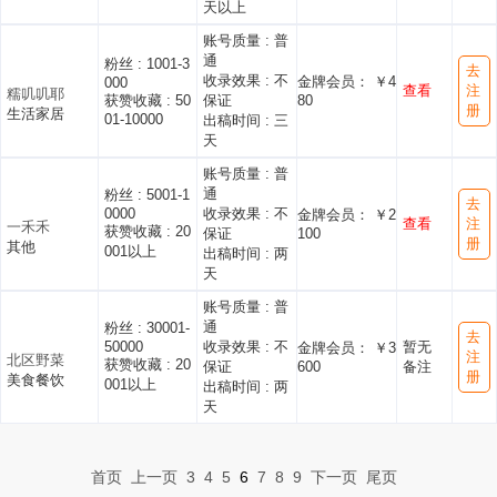
天以上
账号质量 :
普
通
粉丝 :
1001-3
去
收录效果 :
不
金牌会员： ￥4
000
查看
注
糯叽叽耶
获赞收藏 :
50
保证
80
册
生活家居
01-10000
出稿时间 :
三
天
账号质量 :
普
通
粉丝 :
5001-1
去
0000
收录效果 :
不
金牌会员： ￥2
查看
注
一禾禾
获赞收藏 :
20
保证
100
册
其他
001以上
出稿时间 :
两
天
账号质量 :
普
通
粉丝 :
30001-
去
50000
收录效果 :
不
暂无
金牌会员： ￥3
注
北区野菜
获赞收藏 :
20
保证
600
备注
册
美食餐饮
001以上
出稿时间 :
两
天
首页
上一页
3
4
5
6
7
8
9
下一页
尾页