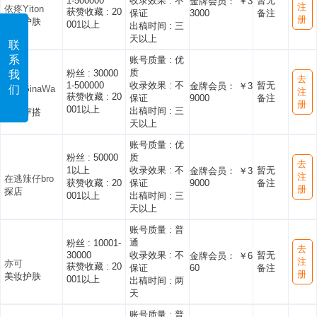
1-500000
收录效果 :
不
暂无
金牌会员： ￥3
注
依疼Yiton
获赞收藏 :
20
保证
3000
备注
册
美妆护肤
001以上
出稿时间 :
三
天以上
联
系
账号质量 :
优
质
粉丝 :
30000
我
去
1-500000
收录效果 :
不
暂无
金牌会员： ￥3
吉娜GinaWa
们
注
获赞收藏 :
20
保证
9000
备注
ng
册
001以上
出稿时间 :
三
时尚穿搭
天以上
账号质量 :
优
粉丝 :
50000
质
去
1以上
收录效果 :
不
暂无
金牌会员： ￥3
注
在逃辣仔bro
获赞收藏 :
20
保证
9000
备注
册
探店
001以上
出稿时间 :
三
天以上
账号质量 :
普
通
粉丝 :
10001-
去
30000
收录效果 :
不
暂无
金牌会员： ￥6
注
亦可
获赞收藏 :
20
保证
60
备注
册
美妆护肤
001以上
出稿时间 :
两
天
账号质量 :
普