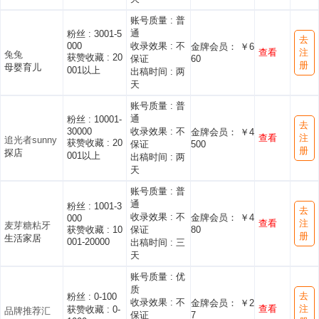
账号质量 :
普
通
粉丝 :
3001-5
去
000
收录效果 :
不
金牌会员： ￥6
查看
注
兔兔
获赞收藏 :
20
保证
60
册
母婴育儿
001以上
出稿时间 :
两
天
账号质量 :
普
通
粉丝 :
10001-
去
30000
收录效果 :
不
金牌会员： ￥4
查看
注
追光者sunny
获赞收藏 :
20
保证
500
册
探店
001以上
出稿时间 :
两
天
账号质量 :
普
通
粉丝 :
1001-3
去
收录效果 :
不
金牌会员： ￥4
000
查看
注
麦芽糖粘牙
获赞收藏 :
10
保证
80
册
生活家居
001-20000
出稿时间 :
三
天
账号质量 :
优
质
去
粉丝 :
0-100
收录效果 :
不
金牌会员： ￥2
查看
注
获赞收藏 :
0-
品牌推荐汇
保证
7