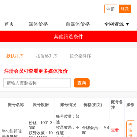
注册
登录
首页
媒体价格
自媒体价格
全网资源 ▼
其他筛选条件
默认排序
按价格升序
按价格降序
注册会员可查看更多媒体报价
账号备
账号名称
账号数据
账号情况
价格(图文)
操作
注
账号质量 :
普
通
粉丝 :
1001-3
去
收录效果 :
不
金牌会员： ￥4
000
查看
注
半勺甜筒哇
获赞收藏 :
10
保证
80
册
美食餐饮