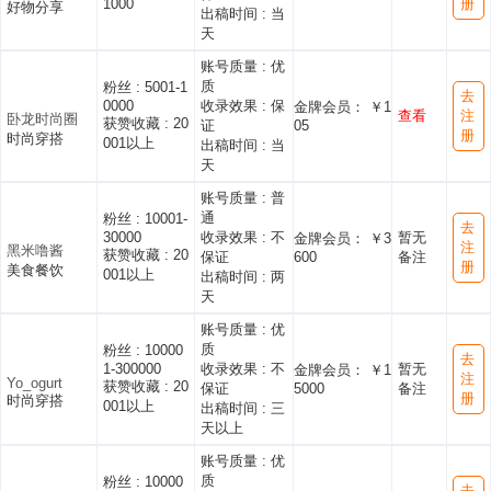
1000
册
好物分享
出稿时间 :
当
天
账号质量 :
优
质
粉丝 :
5001-1
去
0000
收录效果 :
保
金牌会员： ￥1
查看
注
卧龙时尚圈
获赞收藏 :
20
证
05
册
时尚穿搭
001以上
出稿时间 :
当
天
账号质量 :
普
通
粉丝 :
10001-
去
30000
收录效果 :
不
暂无
金牌会员： ￥3
注
黑米噜酱
获赞收藏 :
20
保证
600
备注
册
美食餐饮
001以上
出稿时间 :
两
天
账号质量 :
优
质
粉丝 :
10000
去
1-300000
收录效果 :
不
暂无
金牌会员： ￥1
注
Yo_ogurt
获赞收藏 :
20
保证
5000
备注
册
时尚穿搭
001以上
出稿时间 :
三
天以上
账号质量 :
优
质
粉丝 :
10000
去