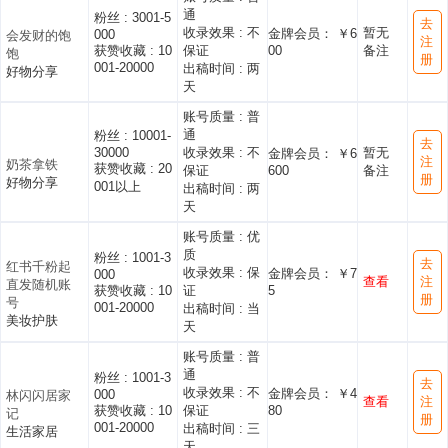
通
粉丝 :
3001-5
去
收录效果 :
不
暂无
金牌会员： ￥6
000
会发财的饱
注
获赞收藏 :
10
保证
00
备注
饱
册
001-20000
出稿时间 :
两
好物分享
天
账号质量 :
普
通
粉丝 :
10001-
去
30000
收录效果 :
不
暂无
金牌会员： ￥6
注
奶茶拿铁
获赞收藏 :
20
保证
600
备注
册
好物分享
001以上
出稿时间 :
两
天
账号质量 :
优
质
粉丝 :
1001-3
去
红书千粉起
收录效果 :
保
金牌会员： ￥7
000
查看
注
直发随机账
获赞收藏 :
10
证
5
册
号
001-20000
出稿时间 :
当
美妆护肤
天
账号质量 :
普
通
粉丝 :
1001-3
去
收录效果 :
不
金牌会员： ￥4
000
林闪闪居家
查看
注
获赞收藏 :
10
保证
80
记
册
001-20000
出稿时间 :
三
生活家居
天